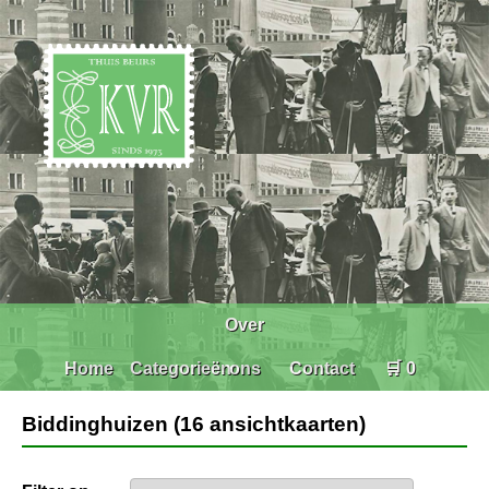
Over
Home
Categorieën
ons
Contact
🛒 0
Biddinghuizen (16 ansichtkaarten)