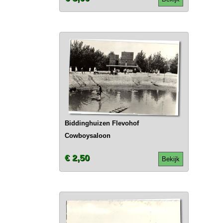
Biddinghuizen Flevohof
Cowboysaloon
€ 2,50
Bekijk