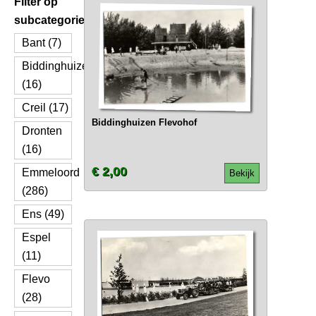
Filter op
subcategorie
Bant (7)
Biddinghuizen
(16)
Creil (17)
Biddinghuizen Flevohof
Dronten
(16)
€ 2,00
Emmeloord
Bekijk
(286)
Ens (49)
Espel
(11)
Flevo
(28)