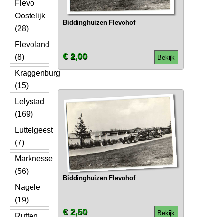
Flevo
Oostelijk
Biddinghuizen Flevohof
(28)
Flevoland
€ 2,00
(8)
Bekijk
Kraggenburg
(15)
Lelystad
(169)
Luttelgeest
(7)
Marknesse
(56)
Biddinghuizen Flevohof
Nagele
(19)
€ 2,50
Bekijk
Rutten