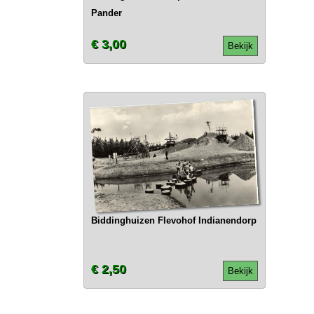
Pander
€ 3,00
Bekijk
Biddinghuizen Flevohof Indianendorp
€ 2,50
Bekijk