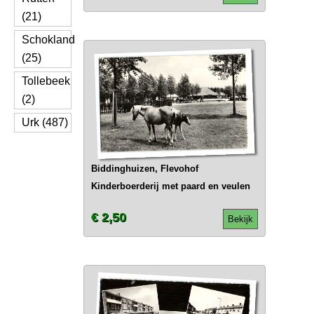
(21)
Schokland
(25)
Tollebeek
(2)
Urk (487)
Biddinghuizen, Flevohof
Kinderboerderij met paard en veulen
€ 2,50
Bekijk