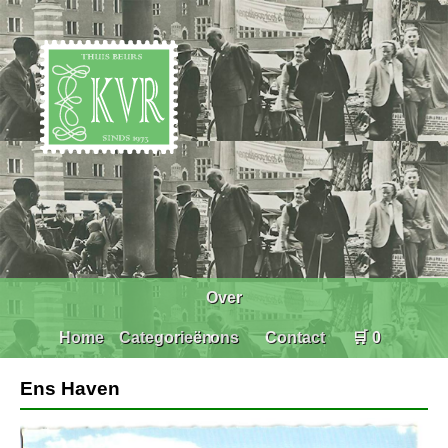
Over
Home
Categorieën
ons
Contact
🛒 0
Ens Haven