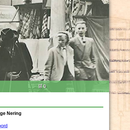
🛒 0
ge Nering
ord