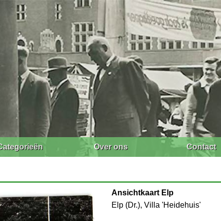
Categorieën
Over ons
Contact
Ansichtkaart Elp
Elp (Dr.), Villa 'Heidehuis'