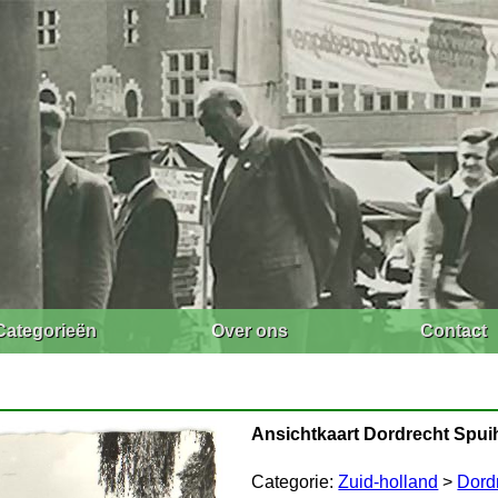
Categorieën
Over ons
Contact
Ansichtkaart Dordrecht Spu
Categorie:
Zuid-holland
>
Dord