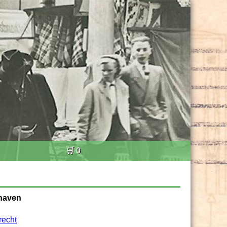
🛒 0
ihaven
recht