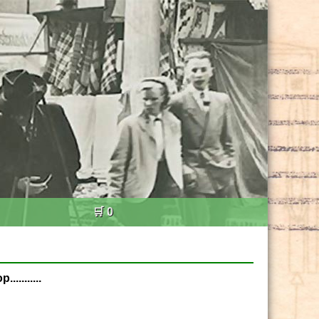
🛒 0
.........