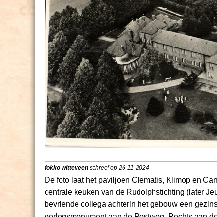
fokko witteveen
schreef op 26-11-2024
De foto laat het paviljoen Clematis, Klimop en Ca
centrale keuken van de Rudolphstichting (later J
bevriende collega achterin het gebouw een gezinsg
oorlogsmonument aan de Postweg. Rechts aan de bo