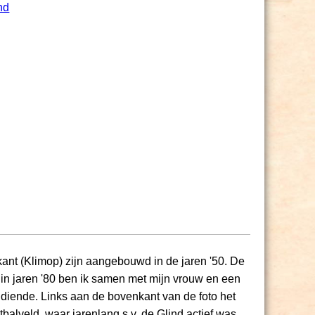
nd
kant (Klimop) zijn aangebouwd in de jaren '50. De
in jaren '80 ben ik samen met mijn vrouw en een
 diende. Links aan de bovenkant van de foto het
lveld, waar jarenlang s.v. de Glind actief was.