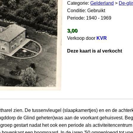
Categorie:
Gelderland
>
De-gli
Conditie: Gebruikt
Periode: 1940 - 1969
3,00
Verkoop door
KVR
Deze kaart is al verkocht
ntharel zien. De tussenvleugel (slaapkamertjes) en en de achter
eugddorp de Glind geheten)was aan de voorkant gehuisvest. Beg
roep gestart nadat het ook een periode als activiteitencentrum
venkant een boomgaard. In de jaren '50 omgeploegd tot voetba