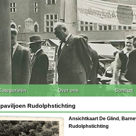
Categorieën
Over ons
Contact
spaviljoen Rudolphstichting
Ansichtkaart De Glind, Barne
Rudolphstichting