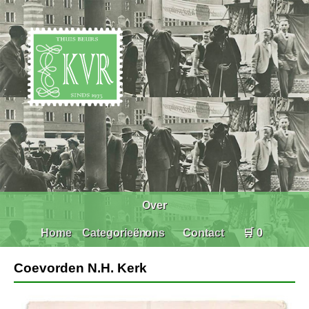
Over
Home
Categorieën
ons
Contact
🛒 0
Coevorden N.H. Kerk