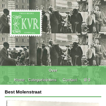
Over
Home
Categorieën
ons
Contact
🛒 0
Best Molenstraat