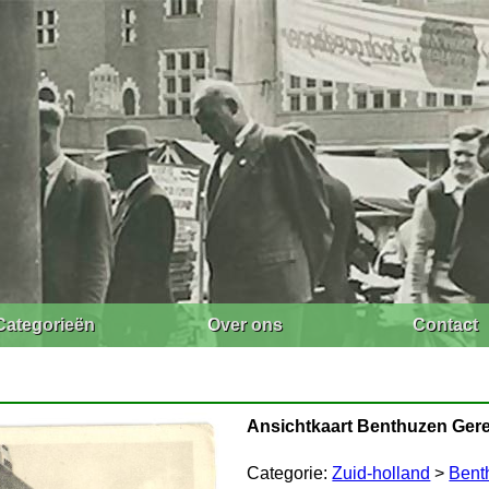
Categorieën
Over ons
Contact
Ansichtkaart Benthuzen Gere
Categorie:
Zuid-holland
>
Bent