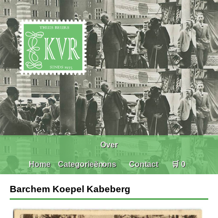
Over
Home
Categorieën
ons
Contact
🛒 0
Barchem Koepel Kabeberg