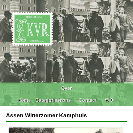
Over
Home
Categorieën
ons
Contact
🛒 0
Assen Witterzomer Kamphuis