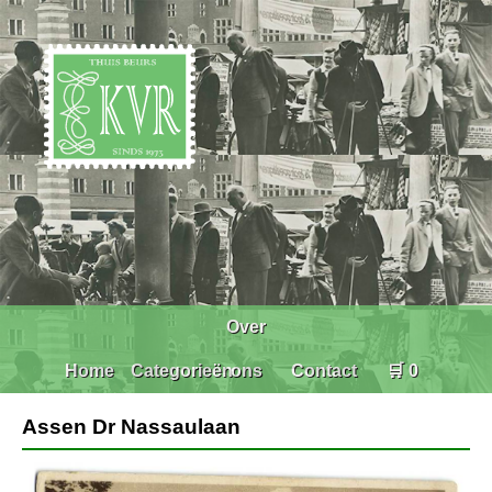
Over
Home
Categorieën
ons
Contact
🛒 0
Assen Dr Nassaulaan