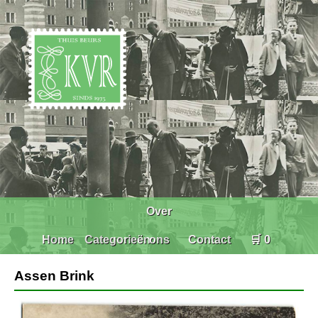
Over
Home
Categorieën
ons
Contact
🛒 0
Assen Brink