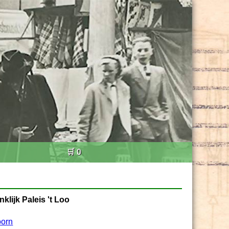
🛒 0
lijk Paleis 't Loo
oorn