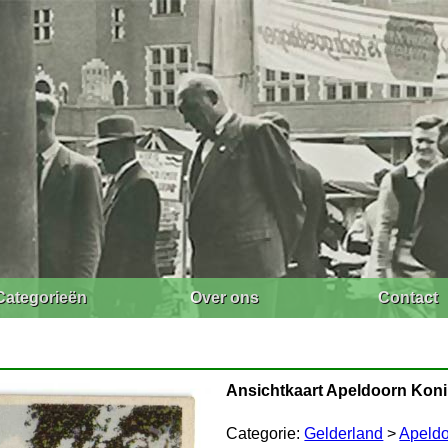
Categorieën
Over ons
Contact
Ansichtkaart Apeldoorn Konink
Categorie:
Gelderland
>
Apeld